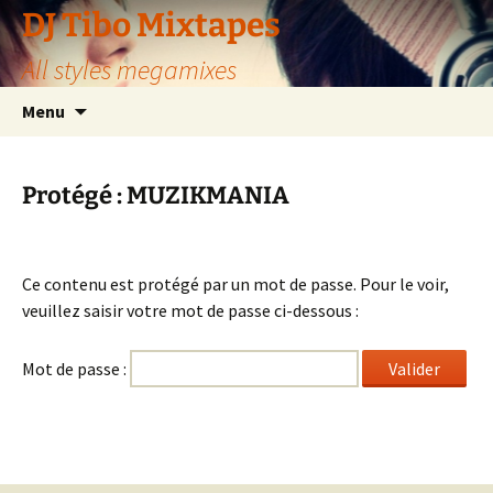
Aller
DJ Tibo Mixtapes
au
All styles megamixes
contenu
Menu
Protégé : MUZIKMANIA
Ce contenu est protégé par un mot de passe. Pour le voir,
veuillez saisir votre mot de passe ci-dessous :
Mot de passe :