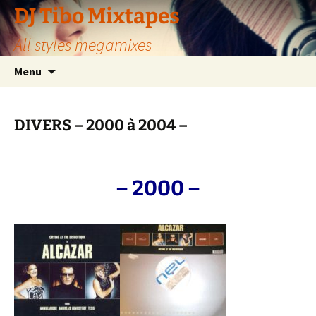
Aller
DJ Tibo Mixtapes
au
All styles megamixes
contenu
Menu
DIVERS – 2000 à 2004 –
– 2000 –