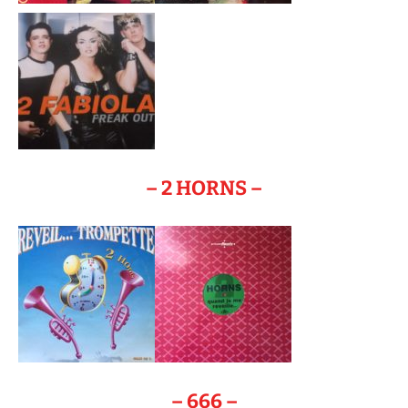
– 2 HORNS –
– 666 –