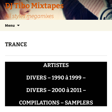
Aller
DJ Tibo Mixtapes
au
All styles megamixes
contenu
Menu
TRANCE
ARTISTES
DIVERS – 1990 à 1999 –
DIVERS – 2000 à 2011 –
COMPILATIONS – SAMPLERS